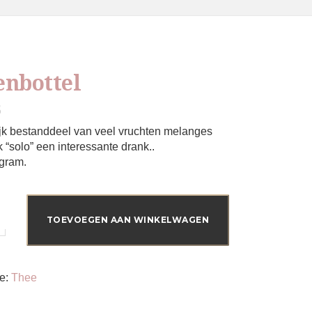
enbottel
5
jk bestanddeel van veel vruchten melanges
 “solo” een interessante drank..
gram.
tel
TOEVOEGEN AAN WINKELWAGEN
ie:
Thee