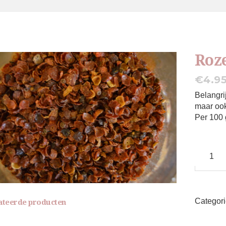
Roz
€
4.9
Belangri
maar ook
Per 100 
Rozenbot
aantal
Categor
ateerde producten