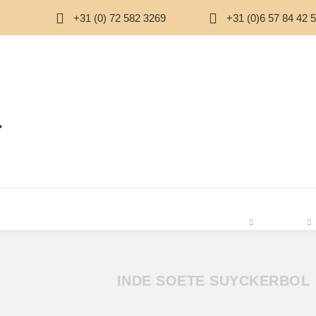
+31 (0) 72 582 3269
+31 (0)6 57 84 42 
 & CHOCOLADE
SUIKERVRIJ
THEE
BOERDERIJ
PAKKETTEN
OVER 
INDE SOETE SUYCKERBOL