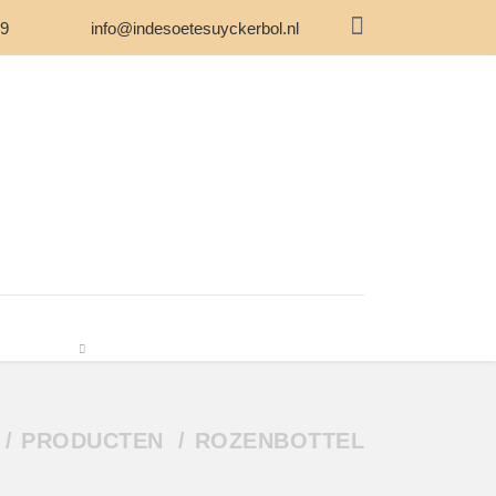
59
info@indesoetesuyckerbol.nl
ONS
WEBWINKEL
CONTACT
PRODUCTEN
ROZENBOTTEL