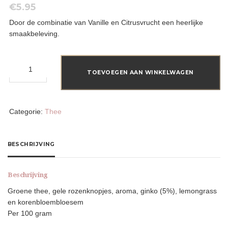
€
5.95
Door de combinatie van Vanille en Citrusvrucht een heerlijke
smaakbeleving.
Van
Gogh
TOEVOEGEN AAN WINKELWAGEN
melange
aantal
Categorie:
Thee
BESCHRIJVING
Beschrijving
Groene thee, gele rozenknopjes, aroma, ginko (5%), lemongrass
en korenbloembloesem
Per 100 gram