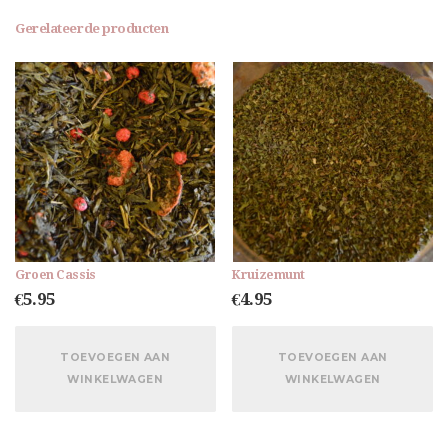
Gerelateerde producten
Groen Cassis
Kruizemunt
€
5.95
€
4.95
TOEVOEGEN AAN
TOEVOEGEN AAN
WINKELWAGEN
WINKELWAGEN