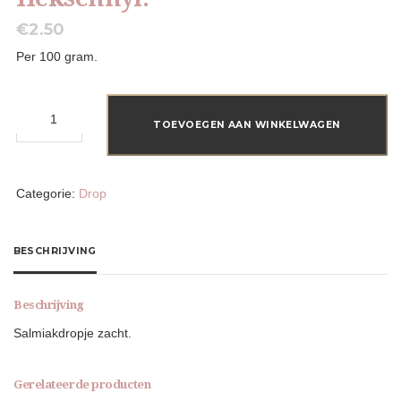
€
2.50
Per 100 gram.
Heksenhyl.
aantal
TOEVOEGEN AAN WINKELWAGEN
Categorie:
Drop
BESCHRIJVING
Beschrijving
Salmiakdropje zacht.
Gerelateerde producten