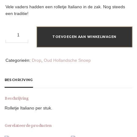
Vele vaders hadden een rolletje Italiano in de zak. Nog steeds
een traditie!
Italiano
aantal
TOEVOEGEN AAN WINKELWAGEN
Categorieën:
Drop
,
Oud Hollandsche Snoep
BESCHRIJVING
Beschrijving
Rolletje Italiano per stuk.
Gerelateerde producten