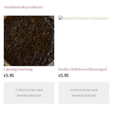
Gerelateerde producten
Lapsang Souchang
Rooibos Duindoorn Sinaasappel
€
5.95
€
5.95
TOEVOEGEN AAN
TOEVOEGEN AAN
WINKELWAGEN
WINKELWAGEN