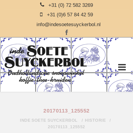
+31 (0) 72 582 3269
+31 (0)6 57 84 42 59
info@indesoetesuyckerbol.nl
20170113_125552
INDE SOETE SUYCKERBOL
HISTORIE
20170113_125552