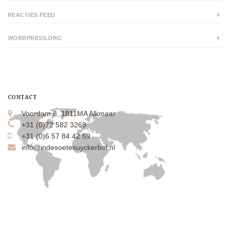
REACTIES FEED
WORDPRESS.ORG
CONTACT
Voordam 8, 1811MA Alkmaar
+31 (0)72 582 3269
+31 (0)6 57 84 42 59
info@indesoetesuyckerbol.nl