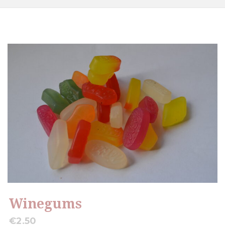
Winegums
€
2.50