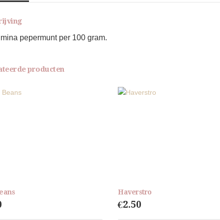
rijving
lmina pepermunt per 100 gram.
ateerde producten
Beans
Haverstro
0
€
2.50