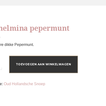
helmina pepermunt
0
re dikke Pepermunt.
ina
nt
TOEVOEGEN AAN WINKELWAGEN
ie:
Oud Hollandsche Snoep