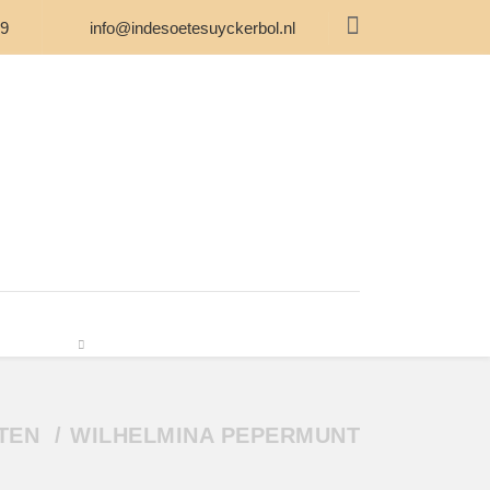
59
info@indesoetesuyckerbol.nl
ONS
WEBWINKEL
CONTACT
TEN
WILHELMINA PEPERMUNT