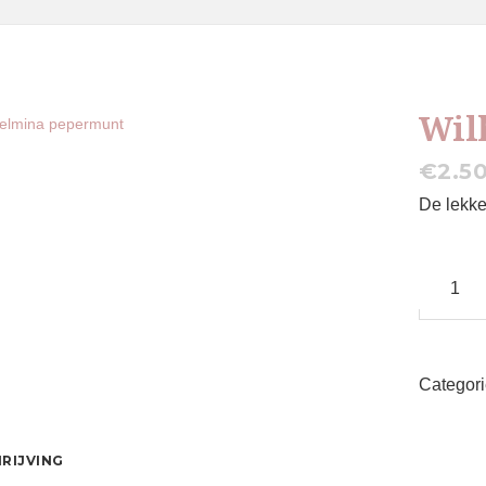
Wil
€
2.5
De lekke
Wilhelm
pepermu
aantal
Categor
RIJVING