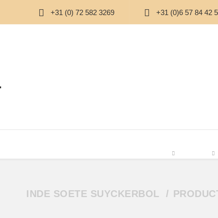
+31 (0) 72 582 3269
+31 (0)6 57 84 42 
 & CHOCOLADE
SUIKERVRIJ
THEE
BOERDERIJ
PAKKETTEN
OVER 
INDE SOETE SUYCKERBOL
PRODUC