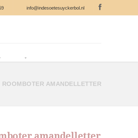
59
info@indesoetesuyckerbol.nl
R ONS
WEBWINKEL
CONTACT
ROOMBOTER AMANDELLETTER
mboter amandelletter