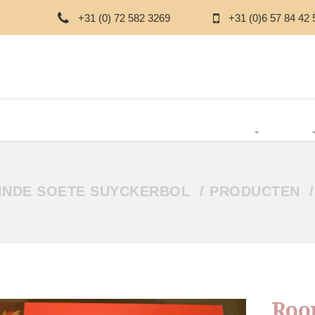
+31 (0) 72 582 3269
+31 (0)6 57 84 42 
T & CHOCOLADE
SUIKERVRIJ
THEE
BOERDERIJ
PAKKETTEN
OVE
INDE SOETE SUYCKERBOL
PRODUCTEN
Roo