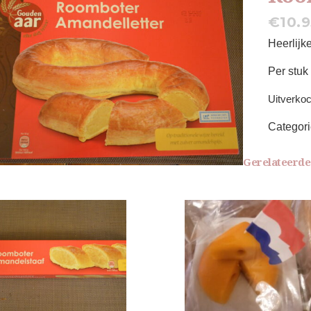
€
10.
Heerlijk
Per stuk
Uitverkoc
Categor
Gerelateerde