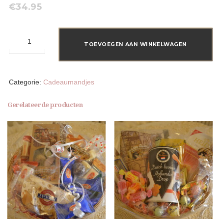
€
34.95
luxe
cadeaumand
TOEVOEGEN AAN WINKELWAGEN
aantal
Categorie:
Cadeaumandjes
Gerelateerde producten