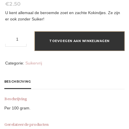
€
2.50
U kent allemaal de beroemde zoet en zachte Kokindjes. Ze zijn
er ook zonder Suiker!
Kokindjes
aantal
TOEVOEGEN AAN WINKELWAGEN
Categorie:
Suikervrij
BESCHRIJVING
Beschrijving
Per 100 gram.
Gerelateerde producten