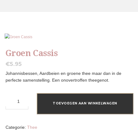
Groen Cassis
€
5.95
Johannisbessen, Aardbeien en groene thee maar dan in de
perfecte samenstelling. Een onovertroffen theegenot.
Groen
Cassis
TOEVOEGEN AAN WINKELWAGEN
aantal
Categorie:
Thee