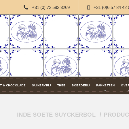
+31 (0) 72 582 3269
+31 (0)6 57 84 42 
T & CHOCOLADE
SUIKERVRIJ
THEE
BOERDERIJ
PAKKETTEN
OVE
INDE SOETE SUYCKERBOL
PRODUC