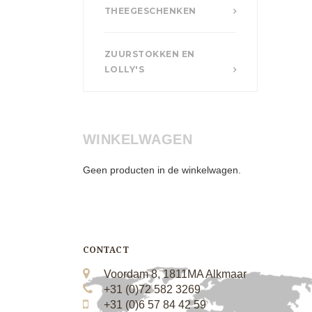
THEEGESCHENKEN
ZUURSTOKKEN EN
LOLLY'S
WINKELWAGEN
Geen producten in de winkelwagen.
CONTACT
Voordam 8, 1811MA Alkmaar
+31 (0)72 582 3269
+31 (0)6 57 84 42 59