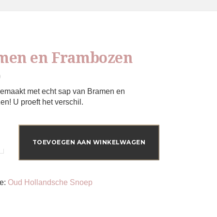
men en Frambozen
0
gemaakt met echt sap van Bramen en
n! U proeft het verschil.
TOEVOEGEN AAN WINKELWAGEN
en
ie:
Oud Hollandsche Snoep