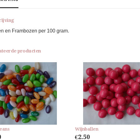
rijving
n en Frambozen per 100 gram.
ateerde producten
Beans
Wijnballen
0
€
2.50