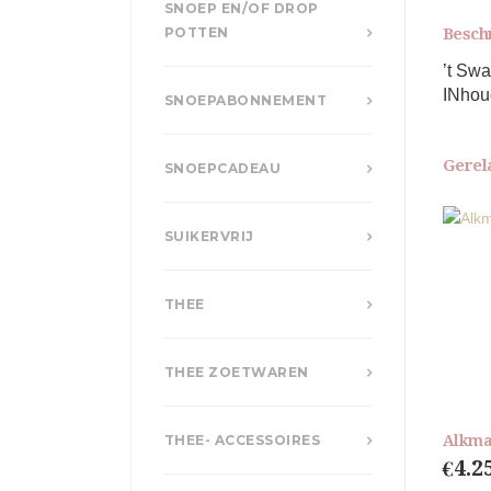
SNOEP EN/OF DROP
Besch
POTTEN
’t Swa
INhoud
SNOEPABONNEMENT
Gerel
SNOEPCADEAU
SUIKERVRIJ
THEE
THEE ZOETWAREN
Alkmaa
THEE- ACCESSOIRES
€
4.2