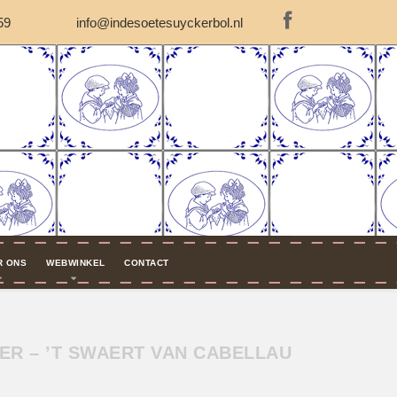
59
info@indesoetesuyckerbol.nl
R ONS
WEBWINKEL
CONTACT
ER – ’T SWAERT VAN CABELLAU