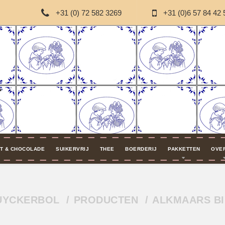
+31 (0) 72 582 3269
+31 (0)6 57 84 42 
T & CHOCOLADE
SUIKERVRIJ
THEE
BOERDERIJ
PAKKETTEN
OVE
SUYCKERBOL
PRODUCTEN
ALKMAARS BI