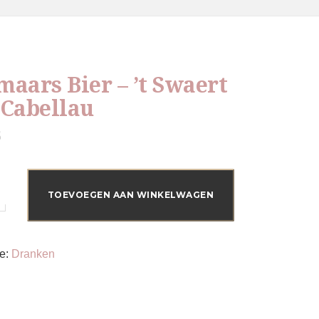
aars Bier – ’t Swaert
 Cabellau
5
s
TOEVOEGEN AAN WINKELWAGEN
ie:
Dranken
u