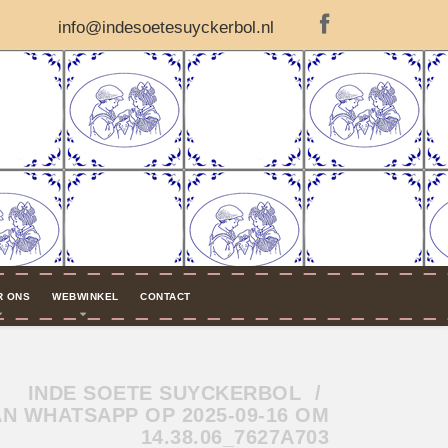
info@indesoetesuyckerbol.nl
R ONS
WEBWINKEL
CONTACT
INDE SOETE SUYCKERBOL
N WHATSAPP OP 2025-09-16 OM
14.38.06_7627A703