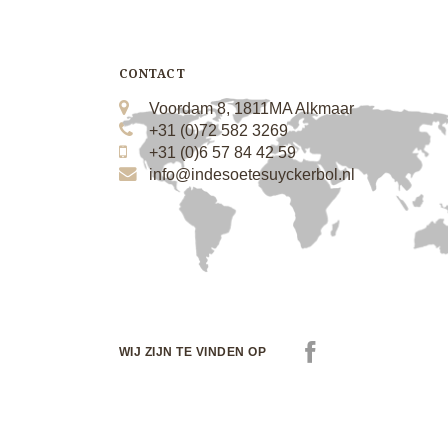
CONTACT
Voordam 8, 1811MA Alkmaar
+31 (0)72 582 3269
+31 (0)6 57 84 42 59
info@indesoetesuyckerbol.nl
WIJ ZIJN TE VINDEN OP