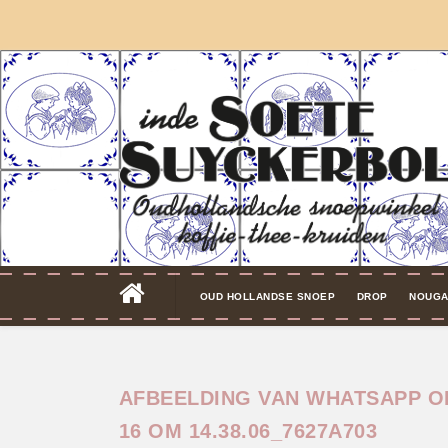
OUD HOLLANDSE SNOEP
DROP
NOUGA
AFBEELDING VAN WHATSAPP OP
16 OM 14.38.06_7627A703